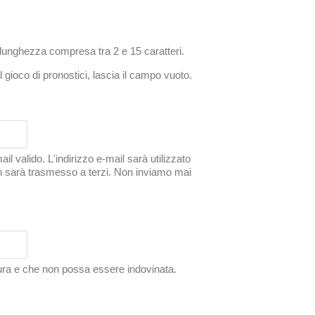
lunghezza compresa tra 2 e 15 caratteri.
 gioco di pronostici, lascia il campo vuoto.
ail valido. L'indirizzo e-mail sarà utilizzato
 non sarà trasmesso a terzi. Non inviamo mai
cura e che non possa essere indovinata.