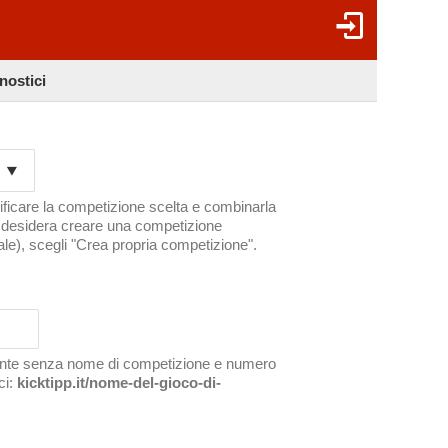
nostici
icare la competizione scelta e combinarla
si desidera creare una competizione
le), scegli "Crea propria competizione".
mente senza nome di competizione e numero
ci:
kicktipp.it/nome-del-gioco-di-