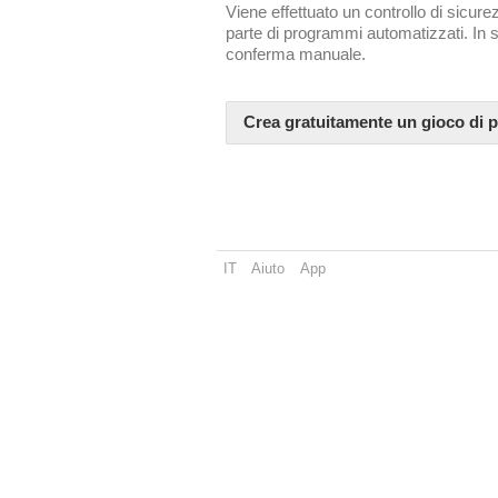
Viene effettuato un controllo di sicu
parte di programmi automatizzati. In 
conferma manuale.
Crea gratuitamente un gioco di p
IT
Aiuto
App