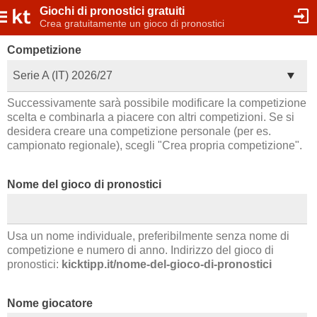
Giochi di pronostici gratuiti
Crea gratuitamente un gioco di pronostici
Competizione
Serie A (IT) 2026/27
Successivamente sarà possibile modificare la competizione
scelta e combinarla a piacere con altri competizioni. Se si
desidera creare una competizione personale (per es.
campionato regionale), scegli "Crea propria competizione".
Nome del gioco di pronostici
Usa un nome individuale, preferibilmente senza nome di
competizione e numero di anno. Indirizzo del gioco di
pronostici:
kicktipp.it/nome-del-gioco-di-pronostici
Nome giocatore