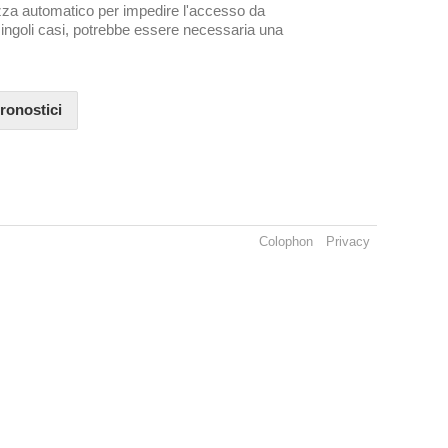
rezza automatico per impedire l'accesso da
singoli casi, potrebbe essere necessaria una
ronostici
Colophon
Privacy