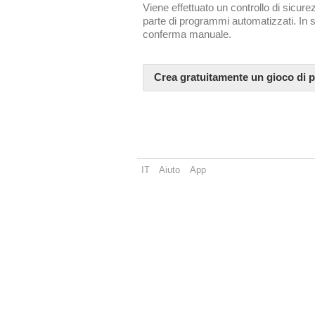
Viene effettuato un controllo di sicu
parte di programmi automatizzati. In 
conferma manuale.
Crea gratuitamente un gioco di p
IT
Aiuto
App