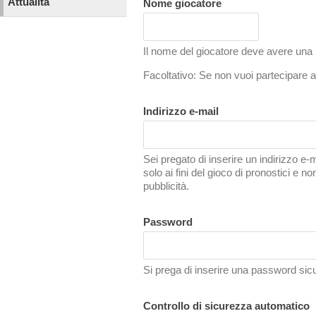
Attualità
Nome giocatore
Il nome del giocatore deve avere una 
Facoltativo: Se non vuoi partecipare al
Indirizzo e-mail
Sei pregato di inserire un indirizzo e-m
solo ai fini del gioco di pronostici e
pubblicità.
Password
Si prega di inserire una password si
Controllo di sicurezza automatico