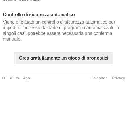
Controllo di sicurezza automatico
Viene effettuato un controllo di sicurezza automatico per
impedire l'accesso da parte di programmi automatizzati. In
singoli casi, potrebbe essere necessaria una conferma
manuale.
Crea gratuitamente un gioco di pronostici
IT
Aiuto
App
Colophon
Privacy