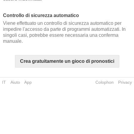
Controllo di sicurezza automatico
Viene effettuato un controllo di sicurezza automatico per
impedire l'accesso da parte di programmi automatizzati. In
singoli casi, potrebbe essere necessaria una conferma
manuale.
Crea gratuitamente un gioco di pronostici
IT
Aiuto
App
Colophon
Privacy