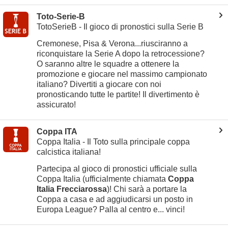
Toto-Serie-B
TotoSerieB - Il gioco di pronostici sulla Serie B
Cremonese, Pisa & Verona...riusciranno a
riconquistare la Serie A dopo la retrocessione?
O saranno altre le squadre a ottenere la
promozione e giocare nel massimo campionato
italiano? Divertiti a giocare con noi
pronosticando tutte le partite! Il divertimento è
assicurato!
Coppa ITA
Coppa Italia - Il Toto sulla principale coppa
calcistica italiana!
Partecipa al gioco di pronostici ufficiale sulla
Coppa Italia (ufficialmente chiamata
Coppa
Italia Frecciarossa
)! Chi sarà a portare la
Coppa a casa e ad aggiudicarsi un posto in
Europa League? Palla al centro e... vinci!