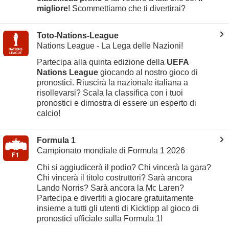
migliore
!
Scommettiamo che ti divertirai?
Toto-Nations-League
Nations League - La Lega delle Nazioni!
Partecipa alla quinta edizione della
UEFA
Nations League
giocando al nostro gioco di
pronostici. Riuscirà la nazionale italiana a
risollevarsi? Scala la classifica con i tuoi
pronostici e dimostra di essere un esperto di
calcio!
Formula 1
Campionato mondiale di Formula 1 2026
Chi si aggiudicerà il podio? Chi vincerà la gara?
Chi vincerà il titolo costruttori? Sarà ancora
Lando Norris? Sarà ancora la Mc Laren?
Partecipa e divertiti a giocare gratuitamente
insieme a tutti gli utenti di Kicktipp al gioco di
pronostici ufficiale sulla Formula 1!