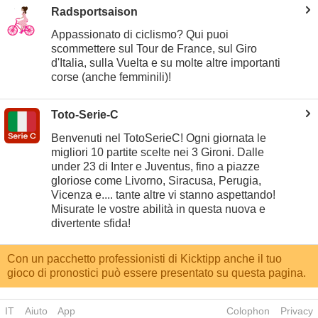
Radsportsaison
Appassionato di ciclismo? Qui puoi
scommettere sul Tour de France, sul Giro
d'Italia, sulla Vuelta e su molte altre importanti
corse (anche femminili)!
Toto-Serie-C
Benvenuti nel TotoSerieC! Ogni giornata le
migliori 10 partite scelte nei 3 Gironi. Dalle
under 23 di Inter e Juventus, fino a piazze
gloriose come Livorno, Siracusa, Perugia,
Vicenza e.... tante altre vi stanno aspettando!
Misurate le vostre abilità in questa nuova e
divertente sfida!
Con un pacchetto professionisti di Kicktipp anche il tuo
gioco di pronostici può essere presentato su questa pagina.
IT
Aiuto
App
Colophon
Privacy