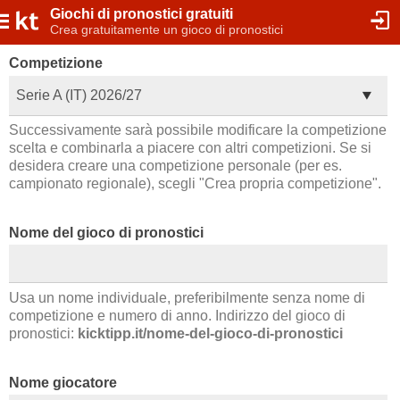
Giochi di pronostici gratuiti
Crea gratuitamente un gioco di pronostici
Competizione
Serie A (IT) 2026/27
Successivamente sarà possibile modificare la competizione
scelta e combinarla a piacere con altri competizioni. Se si
desidera creare una competizione personale (per es.
campionato regionale), scegli "Crea propria competizione".
Nome del gioco di pronostici
Usa un nome individuale, preferibilmente senza nome di
competizione e numero di anno. Indirizzo del gioco di
pronostici:
kicktipp.it/nome-del-gioco-di-pronostici
Nome giocatore