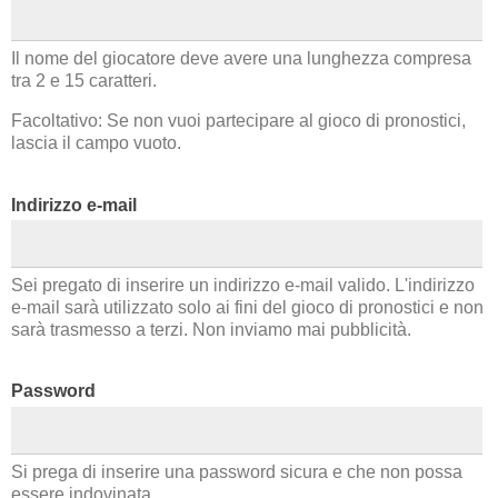
Il nome del giocatore deve avere una lunghezza compresa
tra 2 e 15 caratteri.
Facoltativo: Se non vuoi partecipare al gioco di pronostici,
lascia il campo vuoto.
Indirizzo e-mail
Sei pregato di inserire un indirizzo e-mail valido. L'indirizzo
e-mail sarà utilizzato solo ai fini del gioco di pronostici e non
sarà trasmesso a terzi. Non inviamo mai pubblicità.
Password
Si prega di inserire una password sicura e che non possa
essere indovinata.