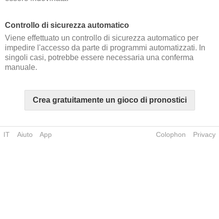
Controllo di sicurezza automatico
Viene effettuato un controllo di sicurezza automatico per
impedire l'accesso da parte di programmi automatizzati. In
singoli casi, potrebbe essere necessaria una conferma
manuale.
Crea gratuitamente un gioco di pronostici
IT
Aiuto
App
Colophon
Privacy