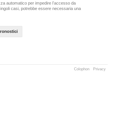
rezza automatico per impedire l'accesso da
singoli casi, potrebbe essere necessaria una
ronostici
Colophon
Privacy