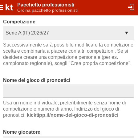
Pacchetto professionisti
Ordina pacchetto professionisti
Competizione
Serie A (IT) 2026/27
Successivamente sarà possibile modificare la competizione
scelta e combinarla a piacere con altri competizioni. Se si
desidera creare una competizione personale (per es.
campionato regionale), scegli "Crea propria competizione".
Nome del gioco di pronostici
Usa un nome individuale, preferibilmente senza nome di
competizione e numero di anno. Indirizzo del gioco di
pronostici:
kicktipp.it/nome-del-gioco-di-pronostici
Nome giocatore