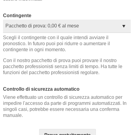
Contingente
Scegli il contingente con il quale intendi avviare il
pronostico. In futuro puoi poi ridurre o aumentare il
contingente in ogni momento.
Con il nostro pacchetto di prova puoi provare il nostro
pacchetto professionisti senza limiti di tempo. Ha tutte le
funzioni del pacchetto professionisti regolare.
Controllo di sicurezza automatico
Viene effettuato un controllo di sicurezza automatico per
impedire l'accesso da parte di programmi automatizzati. In
singoli casi, potrebbe essere necessaria una conferma
manuale.