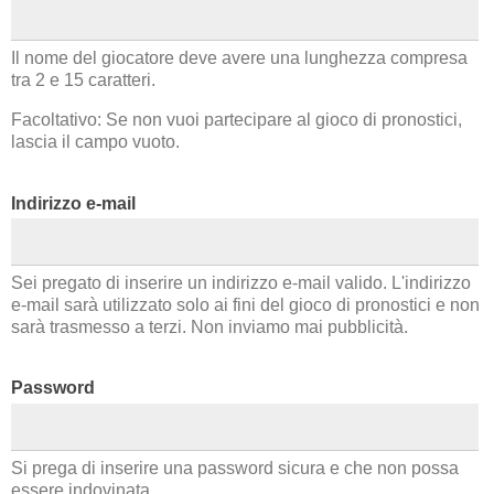
Il nome del giocatore deve avere una lunghezza compresa
tra 2 e 15 caratteri.
Facoltativo: Se non vuoi partecipare al gioco di pronostici,
lascia il campo vuoto.
Indirizzo e-mail
Sei pregato di inserire un indirizzo e-mail valido. L'indirizzo
e-mail sarà utilizzato solo ai fini del gioco di pronostici e non
sarà trasmesso a terzi. Non inviamo mai pubblicità.
Password
Si prega di inserire una password sicura e che non possa
essere indovinata.