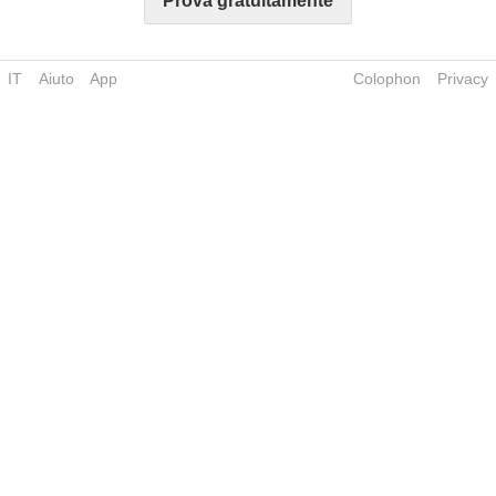
Prova gratuitamente
IT
Aiuto
App
Colophon
Privacy