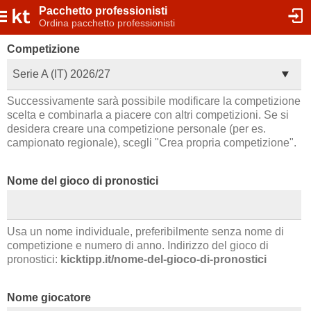
Pacchetto professionisti
Ordina pacchetto professionisti
Competizione
Serie A (IT) 2026/27
Successivamente sarà possibile modificare la competizione
scelta e combinarla a piacere con altri competizioni. Se si
desidera creare una competizione personale (per es.
campionato regionale), scegli "Crea propria competizione".
Nome del gioco di pronostici
Usa un nome individuale, preferibilmente senza nome di
competizione e numero di anno. Indirizzo del gioco di
pronostici:
kicktipp.it/nome-del-gioco-di-pronostici
Nome giocatore