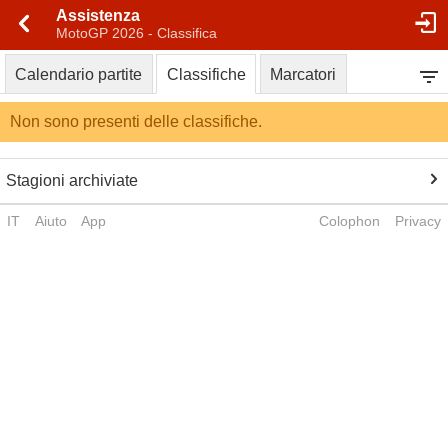
Assistenza
MotoGP 2026 - Classifica
Calendario partite
Classifiche
Marcatori
Non sono presenti delle classifiche.
Stagioni archiviate
IT
Aiuto
App
Colophon
Privacy