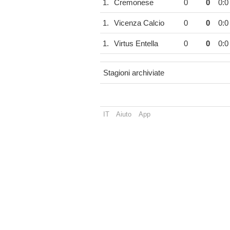
1.
Cremonese
0
0
0:0
1.
Vicenza Calcio
0
0
0:0
1.
Virtus Entella
0
0
0:0
Stagioni archiviate
IT
Aiuto
App