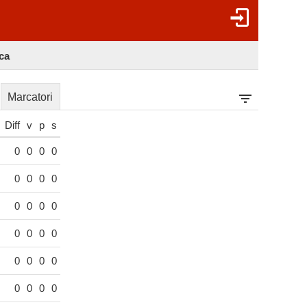
ica
Marcatori
Diff
v
p
s
0
0
0
0
0
0
0
0
0
0
0
0
0
0
0
0
0
0
0
0
0
0
0
0