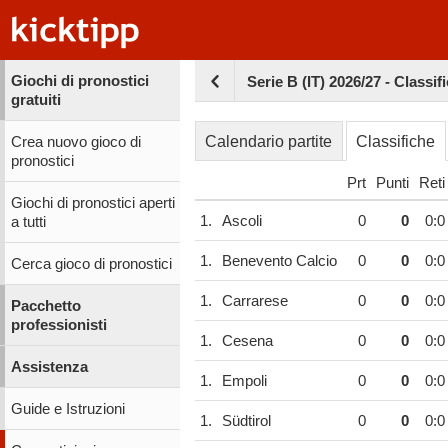
Giochi di pronostici
Serie B (IT) 2026/27 - Classif
gratuiti
Calendario partite
Classifiche
Crea nuovo gioco di
pronostici
Prt
Punti
Reti
Giochi di pronostici aperti
1.
Ascoli
0
0
0:0
a tutti
1.
Benevento Calcio
0
0
0:0
Cerca gioco di pronostici
1.
Carrarese
0
0
0:0
Pacchetto
professionisti
1.
Cesena
0
0
0:0
Assistenza
1.
Empoli
0
0
0:0
Guide e Istruzioni
1.
Südtirol
0
0
0:0