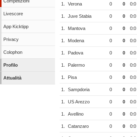
Competizioni
1.
Verona
0
0
0:0
Livescore
1.
Juve Stabia
0
0
0:0
App Kicktipp
1.
Mantova
0
0
0:0
Privacy
1.
Modena
0
0
0:0
Colophon
1.
Padova
0
0
0:0
Profilo
1.
Palermo
0
0
0:0
1.
Pisa
0
0
0:0
Attualità
1.
Sampdoria
0
0
0:0
1.
US Arezzo
0
0
0:0
1.
Avellino
0
0
0:0
1.
Catanzaro
0
0
0:0