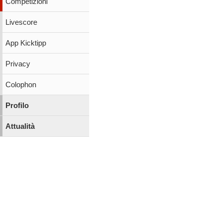
Competizioni
Livescore
App Kicktipp
Privacy
Colophon
Profilo
Attualità