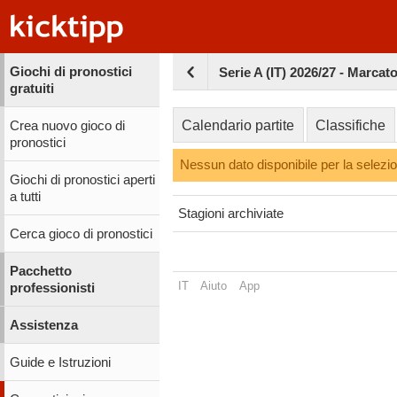
Giochi di pronostici
Serie A (IT) 2026/27 - Marcato
gratuiti
Calendario partite
Classifiche
Crea nuovo gioco di
pronostici
Nessun dato disponibile per la selezi
Giochi di pronostici aperti
a tutti
Stagioni archiviate
Cerca gioco di pronostici
Pacchetto
IT
Aiuto
App
professionisti
Assistenza
Guide e Istruzioni