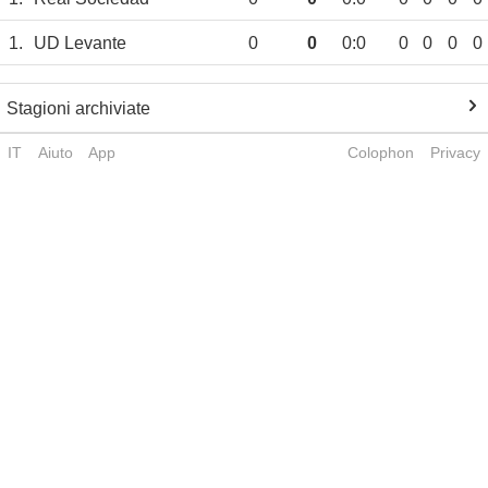
1.
UD Levante
0
0
0:0
0
0
0
0
Stagioni archiviate
IT
Aiuto
App
Colophon
Privacy