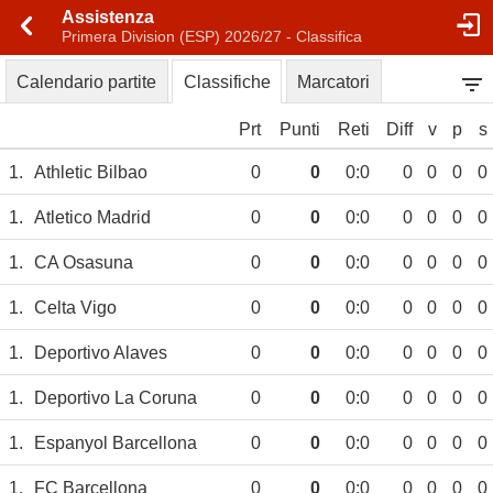
Assistenza
Primera Division (ESP) 2026/27 - Classifica
Calendario partite
Classifiche
Marcatori
Prt
Punti
Reti
Diff
v
p
s
1.
Athletic Bilbao
0
0
0:0
0
0
0
0
1.
Atletico Madrid
0
0
0:0
0
0
0
0
1.
CA Osasuna
0
0
0:0
0
0
0
0
1.
Celta Vigo
0
0
0:0
0
0
0
0
1.
Deportivo Alaves
0
0
0:0
0
0
0
0
1.
Deportivo La Coruna
0
0
0:0
0
0
0
0
1.
Espanyol Barcellona
0
0
0:0
0
0
0
0
1.
FC Barcellona
0
0
0:0
0
0
0
0