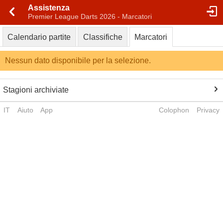
Assistenza
Premier League Darts 2026 - Marcatori
Calendario partite
Classifiche
Marcatori
Nessun dato disponibile per la selezione.
Stagioni archiviate
IT
Aiuto
App
Colophon
Privacy