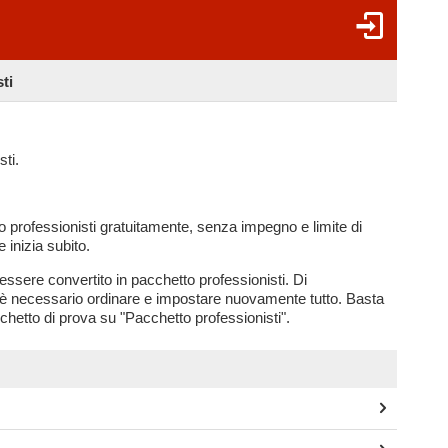
ti
sti.
to professionisti gratuitamente, senza impegno e limite di
e inizia subito.
 essere convertito in pacchetto professionisti. Di
è necessario ordinare e impostare nuovamente tutto. Basta
chetto di prova su "Pacchetto professionisti".