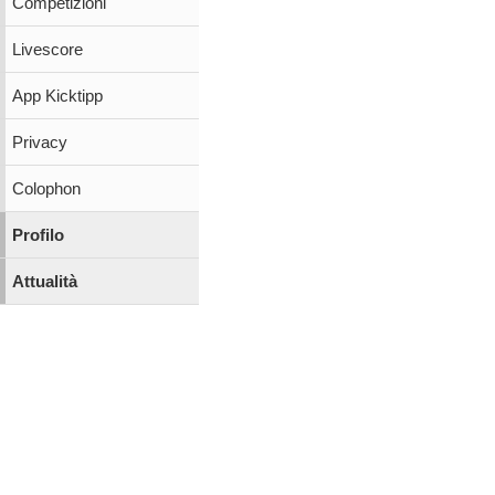
Competizioni
Livescore
App Kicktipp
Privacy
Colophon
Profilo
Attualità