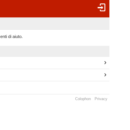
ti di aiuto.
Colophon
Privacy