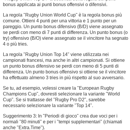
bonus applicata ai punti bonus offensivi o difensivi.
La regola "Rugby Union World Cup" è la regola bonus più
comune. Ottieni 4 punti per una vittoria e 1 punto per un
pareggio. Un punto bonus difensivo (B/D) viene assegnato
se perdi con meno di 7 punti di differenza. Un punto bonus (o
try) offensivo (B/O) viene assegnato se il vincitore ha segnato
4 o più tries.
La regola "Rugby Union Top 14" viene utilizzata nei
campionati francesi, ma anche in altri campionati. Si ottiene
un punto bonus difensivo se perdi con meno di 5 punti di
differenza. Un punto bonus offensivo si ottiene se il vincitore
ha effettuato almeno 3 tries in più rispetto al suo avversario.
Se tu, ad esempio, volessi creare la "European Rugby
Champions Cup", dovresti selezionare la variante "World
Cup". Se si trattasse del "Rugby Pro D2", sarebbe
necessario selezionare la variante "Top 14".
Suggerimento 3: In "Periodi di gioco" crea due voci per i
normali "80 minuti" e per i "tempi supplementari" (chiamati
anche "Extra.Time").