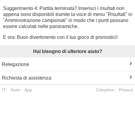
Suggerimento 4: Partita terminata? Inserisci i risultati non
appena sono disponibili tramite la voce di menu "Risultati" in
"Amministrazione campionati" in modo che i punti possano
essere calcolati nelle panoramiche.
E ora: Buon divertimento con il tuo gioco di pronostici!
Hai bisogno di ulteriore aiuto?
Relegazione
Richiesta di assistenza
IT
Aiuto
App
Colophon
Privacy