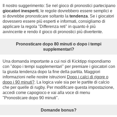
Il nostro suggerimento: Se nel gioco di pronostici partecipano
giocatori inesperti
, le regole dovrebbero essere semplici e
si dovrebbe pronosticare soltanto la
tendenza
. Se i giocatori
dovessero essere più esperti e informati, consigliamo di
applicare la regola "Differenza reti" in quanto è più
avvincente e rendo il gioco di pronostici più divertente.
Pronosticare dopo 80 minuti o dopo i tempi
supplementari?
Una domanda importante a cui noi di Kicktipp rispondiamo
con "dopo i tempi supplementari" per premiare i giocatori con
la giusta tendenza dopo la fine della partita. Maggiori
informazioni nelle nostre istruzioni
Dopo i calci di rigore o
dopo i 90 minuti?
. La logica vale sia per le partite di calcio
che per quelle di rugby. Per modificare questa impostazione,
accedi come capogioco e vai alla voce di menu
"Pronosticare dopo 90 minuti".
Domande bonus?