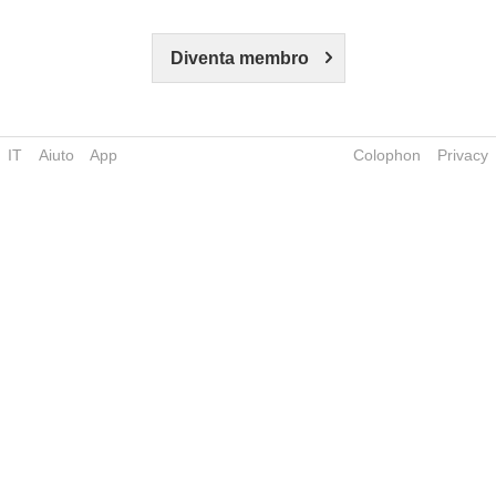
Diventa membro
IT
Aiuto
App
Colophon
Privacy