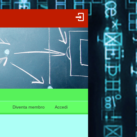
Diventa membro
Accedi