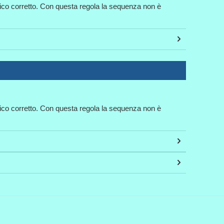
ico corretto. Con questa regola la sequenza non è
ico corretto. Con questa regola la sequenza non è