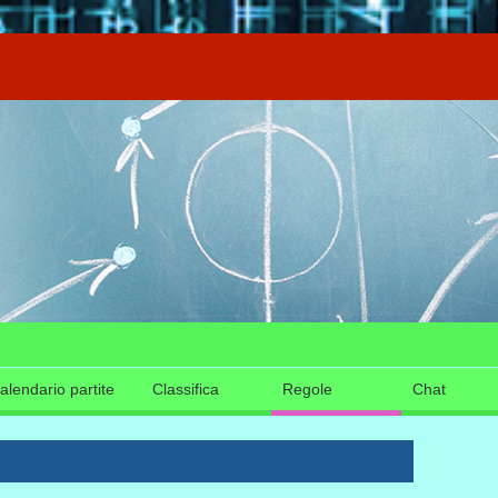
alendario partite
Classifica
Regole
Chat