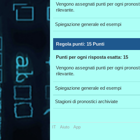
Vengono assegnati punti per ogni pronost
rilevante.
Spiegazione generale ed esempi
Regola punti: 15 Punti
Punti per ogni risposta esatta: 15
Vengono assegnati punti per ogni pronost
rilevante.
Spiegazione generale ed esempi
Stagioni di pronostici archiviate
IT
Aiuto
App