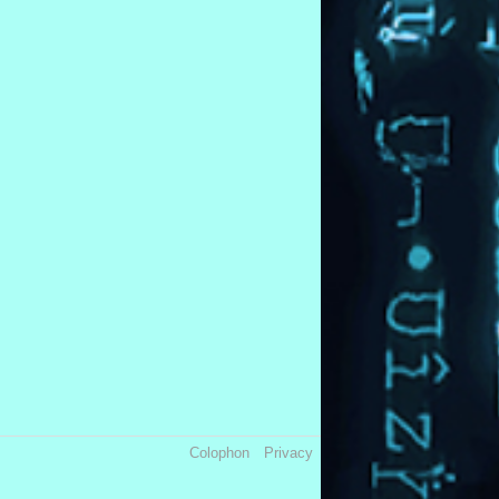
Colophon
Privacy