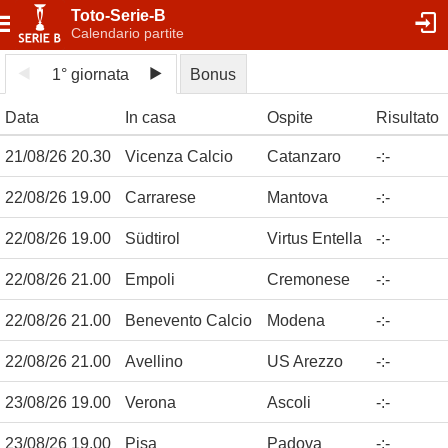
Toto-Serie-B
Calendario partite
1° giornata
Bonus
Data
In casa
Ospite
Risultato
21/08/26 20.30
Vicenza Calcio
Catanzaro
-
:
-
22/08/26 19.00
Carrarese
Mantova
-
:
-
22/08/26 19.00
Südtirol
Virtus Entella
-
:
-
22/08/26 21.00
Empoli
Cremonese
-
:
-
22/08/26 21.00
Benevento Calcio
Modena
-
:
-
22/08/26 21.00
Avellino
US Arezzo
-
:
-
23/08/26 19.00
Verona
Ascoli
-
:
-
23/08/26 19.00
Pisa
Padova
-
:
-