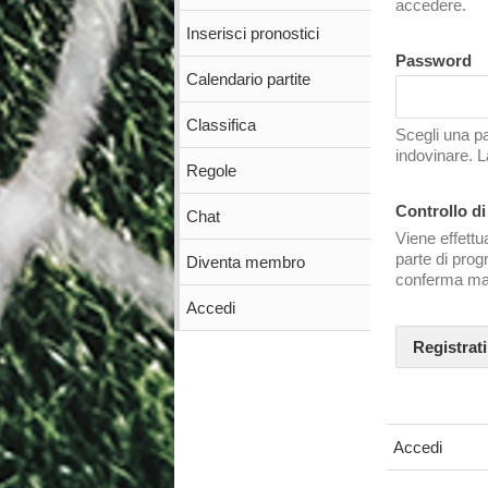
accedere.
Inserisci pronostici
Password
Calendario partite
Classifica
Scegli una pa
indovinare. 
Regole
Controllo d
Chat
Viene effettu
parte di pro
Diventa membro
conferma ma
Accedi
Registrat
Accedi