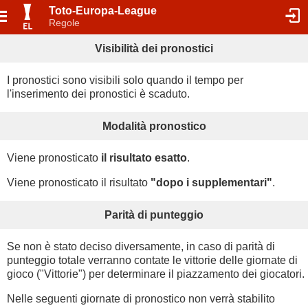
Toto-Europa-League
Regole
Visibilità dei pronostici
I pronostici sono visibili solo quando il tempo per
l'inserimento dei pronostici è scaduto.
Modalità pronostico
Viene pronosticato
il risultato esatto
.
Viene pronosticato il risultato
"dopo i supplementari"
.
Parità di punteggio
Se non è stato deciso diversamente, in caso di parità di
punteggio totale verranno contate le vittorie delle giornate di
gioco ("Vittorie") per determinare il piazzamento dei giocatori.
Nelle seguenti giornate di pronostico non verrà stabilito