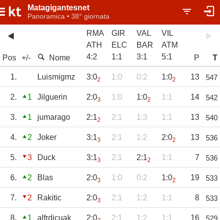
Matagigantesnet
Panoramica • 38° giornata
RMA
GIR
VAL
VIL
ATH
ELC
BAR
ATM
4
:
2
1
:
1
3
:
1
5
:
1
Pos
+/-
Nome
P
T
1.
Luismigmz
3:0
1:0
0:2
1:0
13
547
2
2
2.
1
Jilguerin
2:0
1:0
1:0
1:1
14
542
3
2
3.
1
jumarago
2:1
2:1
1:3
1:1
13
540
2
4.
2
Joker
3:1
2:1
1:2
2:0
13
536
3
2
5.
3
Duck
3:1
2:1
2:1
1:1
7
536
3
2
6.
2
Blas
2:0
1:0
0:2
1:0
19
533
3
2
7.
2
Rakitic
2:0
2:1
1:2
1:1
8
533
3
8.
1
alfrdjcuak
2:0
2:1
1:2
1:1
16
529