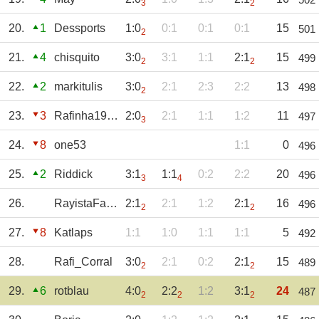
3
2
20.
1
Dessports
1:0
0:1
0:1
0:1
15
501
2
21.
4
chisquito
3:0
3:1
1:1
2:1
15
499
2
2
22.
2
markitulis
3:0
2:1
2:3
2:2
13
498
2
23.
3
Rafinha1924
2:0
2:1
1:1
1:2
11
497
3
24.
8
one53
1:1
0
496
25.
2
Riddick
3:1
1:1
0:2
2:2
20
496
3
4
26.
RayistaFarAway
2:1
2:1
1:2
2:1
16
496
2
2
27.
8
Katlaps
1:1
1:0
1:1
1:1
5
492
28.
Rafi_Corral
3:0
2:1
0:2
2:1
15
489
2
2
29.
6
rotblau
4:0
2:2
1:2
3:1
24
487
2
2
2