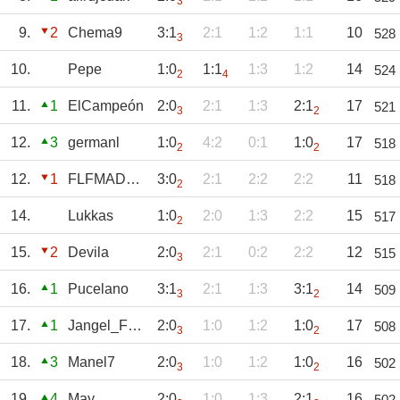
3
9.
2
Chema9
3:1
2:1
1:2
1:1
10
528
3
10.
Pepe
1:0
1:1
1:3
1:2
14
524
2
4
11.
1
ElCampeón
2:0
2:1
1:3
2:1
17
521
3
2
12.
3
germanl
1:0
4:2
0:1
1:0
17
518
2
2
12.
1
FLFMADREDEDIOS
3:0
2:1
2:2
2:2
11
518
2
14.
Lukkas
1:0
2:0
1:3
2:2
15
517
2
15.
2
Devila
2:0
2:1
0:2
2:2
12
515
3
16.
1
Pucelano
3:1
2:1
1:3
3:1
14
509
3
2
17.
1
Jangel_Fdez
2:0
1:0
1:2
1:0
17
508
3
2
18.
3
Manel7
2:0
1:0
1:2
1:0
16
502
3
2
19.
4
May
2:0
1:0
1:3
2:1
16
502