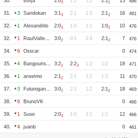
30.
Borja
2:0
1:2
1:2
2:1
15
486
3
2
31.
3
Sandokan
3:1
2:1
1:3
2:1
16
481
3
2
32.
1
Alexandrito
2:0
1:0
1:1
1:0
10
476
3
2
32.
1
RaulVallekas
3:0
0:1
2:4
2:1
7
476
2
2
34.
6
Osscar
0
474
35.
4
Bangourismo
3:2
2:2
1:2
1:2
18
471
2
2
36.
1
anxelmo
2:1
2:1
1:2
1:2
11
470
2
37.
3
Futuroganador
3:0
2:1
1:2
2:1
18
469
2
2
38.
6
BrunoVK
0
466
39.
1
Suso
2:0
1:0
1:1
1:1
12
466
3
40.
4
juanb
0
461