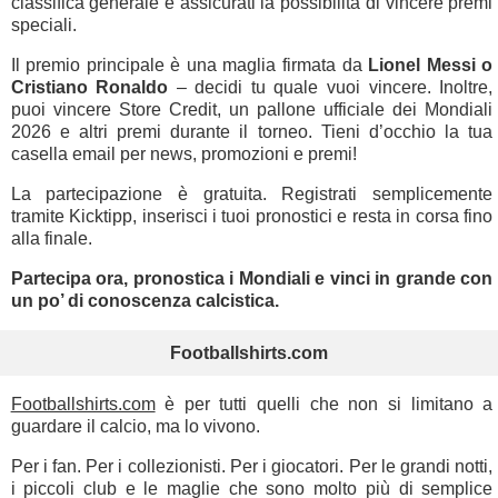
classifica generale e assicurati la possibilità di vincere premi
speciali.
Il premio principale è una maglia firmata da
Lionel Messi o
Cristiano Ronaldo
– decidi tu quale vuoi vincere. Inoltre,
puoi vincere Store Credit, un pallone ufficiale dei Mondiali
2026 e altri premi durante il torneo. Tieni d’occhio la tua
casella email per news, promozioni e premi!
La partecipazione è gratuita. Registrati semplicemente
tramite Kicktipp, inserisci i tuoi pronostici e resta in corsa fino
alla finale.
Partecipa ora, pronostica i Mondiali e vinci in grande con
un po’ di conoscenza calcistica.
Footballshirts.com
Footballshirts.com
è per tutti quelli che non si limitano a
guardare il calcio, ma lo vivono.
Per i fan. Per i collezionisti. Per i giocatori. Per le grandi notti,
i piccoli club e le maglie che sono molto più di semplice