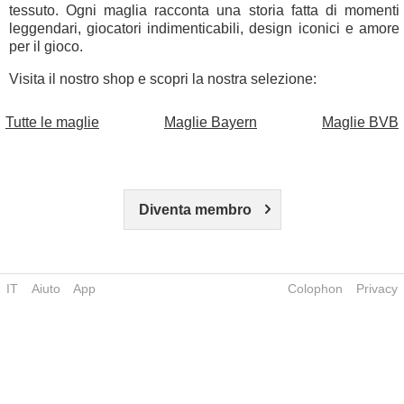
tessuto. Ogni maglia racconta una storia fatta di momenti
leggendari, giocatori indimenticabili, design iconici e amore
per il gioco.
Visita il nostro shop e scopri la nostra selezione:
Tutte le maglie
Maglie Bayern
Maglie BVB
Diventa membro
IT
Aiuto
App
Colophon
Privacy