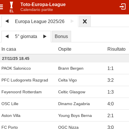
Toto-Europa-League
Calendario partite
Europa League 2025/26
5° giornata
Bonus
In casa
Ospite
Risultato
27/11/25 18.45
PAOK Salonicco
Brann Bergen
1
:
1
PFC Ludogorets Razgrad
Celta Vigo
3
:
2
Feyenoord Rotterdam
Celtic Glasgow
1
:
3
OSC Lille
Dinamo Zagabria
4
:
0
Aston Villa
Young Boys Berna
2
:
1
FC Porto
OGC Nizza
3
:
0