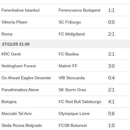
Fenerbahce Istanbul
Ferencvaros Budapest
1
:
1
Viktoria Pilsen
SC Friburgo
0
:
0
Roma
FC Midtjylland
2
:
1
27/11/25 21.00
KRC Genk
FC Basilea
2
:
1
Nottingham Forest
Malmö FF
3
:
0
Go Ahead Eagles Deventer
VfB Stoccarda
0
:
4
Panathinaikos Atene
SK Sturm Graz
2
:
1
Bologna
FC Red Bull Salisburgo
4
:
1
Maccabi Tel Aviv
Olympique Lione
0
:
6
Stella Rossa Belgrado
FCSB Bukarest
1
:
0