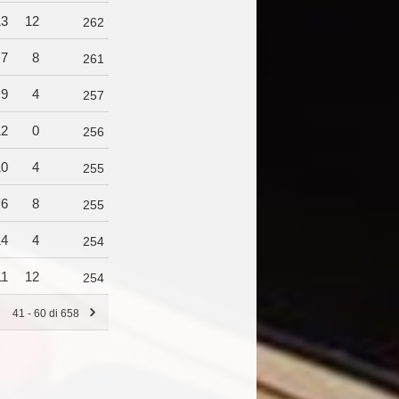
13
12
262
7
8
261
9
4
257
12
0
256
10
4
255
6
8
255
14
4
254
11
12
254
41 - 60 di 658