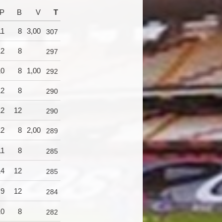
P
B
V
T
11
8
3,00
307
12
8
297
10
8
1,00
292
12
8
290
12
12
290
12
8
2,00
289
11
8
285
14
12
285
9
12
284
10
8
282