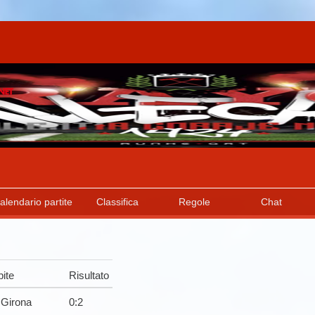
alendario partite
Classifica
Regole
Chat
ite
Risultato
Girona
0
:
2