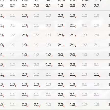
LEV
ATH
OVI
VIL
VAL
ALA
RAY
BAR
SEV
:
0
3
:
2
3
:
2
2
:
0
0
:
1
1
:
0
3
:
0
2
:
1
2
:
2
:1
1:1
1:0
1:2
1:0
2:0
1:0
1:2
1:0
2
3
2
2
:1
0:1
1:0
1:1
0:0
1:0
2:1
0:1
1:0
3
3
4
2
:0
1:2
2:0
1:2
1:0
2:0
2:1
1:3
2:0
4
2
2
2
:0
1:1
1:0
1:1
1:0
2:1
2:1
1:2
2:1
4
3
3
2
:1
1:1
1:0
1:2
1:2
3:0
2:0
1:3
1:2
2
3
3
2
2
:0
1:2
2:1
0:2
1:2
3:1
2:0
1:2
0:1
2
3
3
2
2
:1
1:1
2:0
1:2
2:1
2:0
2:1
1:3
1:1
3
2
2
2
2
:0
1:0
1:0
1:0
1:0
2:0
1:0
0:1
1:0
2
3
3
2
2
2
:1
1:1
2:1
1:1
2:1
2:0
2:1
1:3
2:1
2
3
2
2
:0
1:1
2:0
2:1
1:0
2:0
1:0
1:2
1:0
2
2
2
2
2