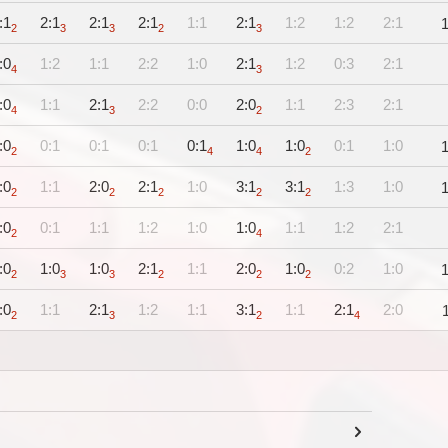
:1
2:1
2:1
2:1
1:1
2:1
1:2
1:2
2:1
2
3
3
2
3
:0
1:2
1:1
2:2
1:0
2:1
1:2
0:3
2:1
4
3
:0
1:1
2:1
2:2
0:0
2:0
1:1
2:3
2:1
4
3
2
:0
0:1
0:1
0:1
0:1
1:0
1:0
0:1
1:0
2
4
4
2
:0
1:1
2:0
2:1
1:0
3:1
3:1
1:3
1:0
2
2
2
2
2
:0
0:1
1:1
1:2
1:0
1:0
1:1
1:2
2:1
2
4
:0
1:0
1:0
2:1
1:1
2:0
1:0
0:2
1:0
2
3
3
2
2
2
:0
1:1
2:1
1:2
1:1
3:1
1:1
2:1
2:0
2
3
2
4