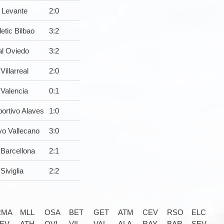
 Levante
2
:
0
letic Bilbao
3
:
2
l Oviedo
3
:
2
Villarreal
2
:
0
Valencia
0
:
1
ortivo Alaves
1
:
0
o Vallecano
3
:
0
Barcellona
2
:
1
Siviglia
2
:
2
RMA
MLL
OSA
BET
GET
ATM
CEV
RSO
ELC