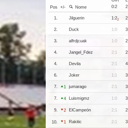
GIR
0
:
2
2
Pos
+/-
Nome
1.
Jilguerin
1:2
2
2
2.
Duck
1:0
3
3.
alfrdjcuak
1:0
2
4.
Jangel_Fdez
2:1
2
4.
Devila
2:1
4
6.
Joker
1:1
3
7.
jumarago
2:1
3
1
7.
Luismigmz
1:0
3
4
9.
ElCampeón
2:1
2
2
Rakitic
2:1
3
10.
1