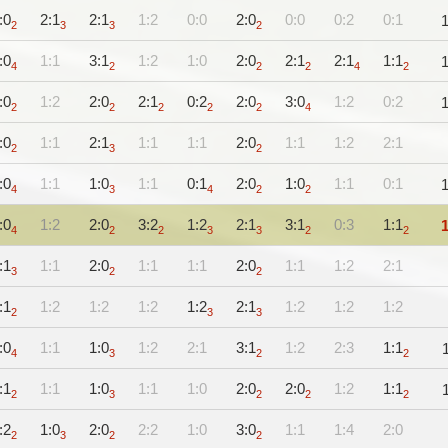
:0
2:1
2:1
1:2
0:0
2:0
0:0
0:2
0:1
2
3
3
2
:0
1:1
3:1
1:2
1:0
2:0
2:1
2:1
1:1
4
2
2
2
4
2
:0
1:2
2:0
2:1
0:2
2:0
3:0
1:2
0:2
2
2
2
2
2
4
:0
1:1
2:1
1:1
1:1
2:0
1:1
1:2
2:1
2
3
2
:0
1:1
1:0
1:1
0:1
2:0
1:0
1:1
0:1
4
3
4
2
2
:0
1:2
2:0
3:2
1:2
2:1
3:1
0:3
1:1
4
2
2
3
3
2
2
:1
1:1
2:0
1:1
1:1
2:0
1:1
1:2
2:1
3
2
2
:1
1:2
1:2
1:2
1:2
2:1
1:2
1:2
1:2
2
3
3
:0
1:1
1:0
1:2
2:1
3:1
1:2
2:3
1:1
4
3
2
2
:1
1:1
1:0
1:1
1:0
2:0
2:0
1:2
1:1
2
3
2
2
2
:2
1:0
2:0
2:2
1:0
3:0
1:1
1:4
2:0
2
3
2
2