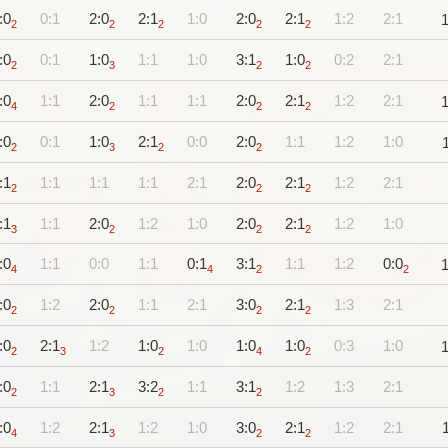
:0
0:1
2:0
2:1
1:0
2:0
2:1
1:2
2:1
2
2
2
2
2
:0
0:1
1:0
1:1
1:0
3:1
1:0
0:2
2:1
2
3
2
2
:0
1:1
2:0
1:1
1:1
2:0
2:1
1:2
2:1
4
2
2
2
:0
0:1
1:0
2:1
0:0
2:0
1:1
1:2
1:0
2
3
2
2
:1
1:1
1:1
1:1
2:1
2:0
2:1
1:2
2:1
2
2
2
:1
1:1
2:0
1:2
1:0
2:0
2:1
1:2
1:0
3
2
2
2
:0
1:1
0:0
1:1
0:1
3:1
1:1
1:2
0:0
4
4
2
2
:0
1:2
2:0
1:1
2:1
3:0
2:1
1:3
2:1
2
2
2
2
:0
2:1
1:2
1:0
1:0
1:0
1:0
0:3
1:0
2
3
2
4
2
:0
1:1
2:1
3:2
1:1
3:1
1:2
1:3
2:1
2
3
2
2
:0
1:2
2:1
1:2
1:0
3:0
2:1
1:2
2:1
4
3
2
2