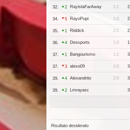
RayistaFarAway
1:1
2
32.
2
RayoPupi
1:0
2
34.
5
Riddick
2:1
2
35.
1
Dessports
1:0
1
36.
4
Bangourismo
1:1
3
37.
1
alexo09
1:0
3
37.
3
Alexandrito
2:0
3
39.
4
Lmrayasc
3
39.
2
Risultato desiderato