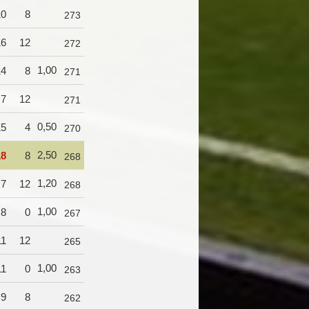
10
8
273
16
12
272
1,00
14
8
271
7
12
271
0,50
15
4
270
2,50
18
8
268
1,20
7
12
268
1,00
8
0
267
11
12
265
1,00
11
0
263
9
8
262