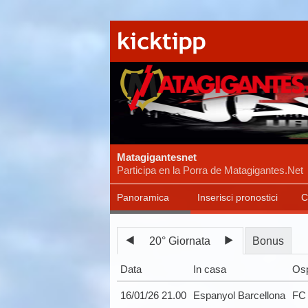
Matagigantesnet
Participa en la Porra de Matagigantes.Net
Panoramica
Inserisci pronostici
C
20° Giornata
Bonus
Data
In casa
Osp
16/01/26 21.00
Espanyol Barcellona
FC 