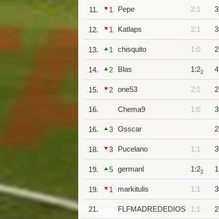
Pepe
2:1
3
11.
1
Katlaps
2:1
3
12.
1
chisquito
1:0
2
13.
1
Blas
1:2
4
14.
2
2
one53
2:1
2
15.
2
16.
Chema9
1:0
3
Osscar
2
16.
3
Pucelano
1:1
3
18.
3
germanl
1:2
1
19.
5
2
markitulis
1:1
3
19.
1
21.
FLFMADREDEDIOS
1:1
2