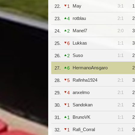
May
3:1
1
22.
1
rotblau
2:1
2
23.
4
Manel7
2:0
3
24.
2
Lukkas
1:1
3
25.
6
Suso
1:1
2
26.
2
HermanoAnsgaro
2
27.
6
Rafinha1924
2:1
3
28.
5
anxelmo
2:1
2
29.
4
Sandokan
2:1
2
30.
1
BrunoVK
1:1
2
31.
1
Rafi_Corral
2:1
3
32.
1