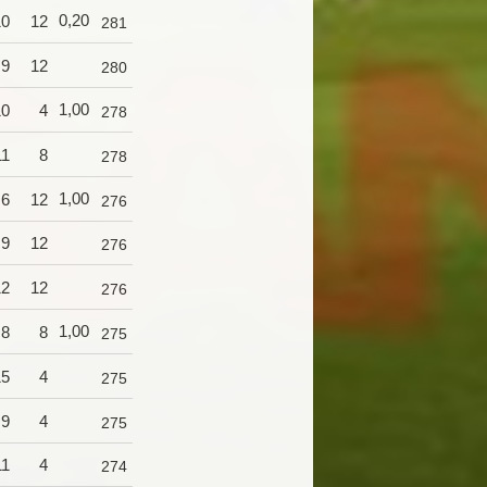
0,20
10
12
281
9
12
280
1,00
10
4
278
11
8
278
1,00
6
12
276
9
12
276
12
12
276
1,00
8
8
275
15
4
275
9
4
275
11
4
274