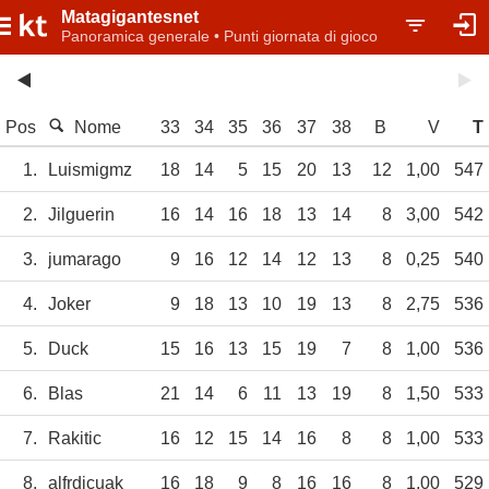
Matagigantesnet
Panoramica generale • Punti giornata di gioco
Pos
Nome
33
34
35
36
37
38
B
V
T
1.
Luismigmz
18
14
5
15
20
13
12
1,00
547
2.
Jilguerin
16
14
16
18
13
14
8
3,00
542
3.
jumarago
9
16
12
14
12
13
8
0,25
540
4.
Joker
9
18
13
10
19
13
8
2,75
536
5.
Duck
15
16
13
15
19
7
8
1,00
536
6.
Blas
21
14
6
11
13
19
8
1,50
533
7.
Rakitic
16
12
15
14
16
8
8
1,00
533
8.
alfrdjcuak
16
18
9
8
16
16
8
1,00
529