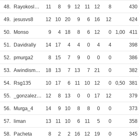
48.
Rayokoslada
11
8
9
12
11
12
8
430
49.
jesusvs8
12
10
20
9
6
16
12
424
50.
Monso
9
4
18
8
6
12
0
1,00
411
51.
Davidrally
14
17
4
4
0
4
4
398
52.
pmurga2
8
15
7
9
0
0
0
386
53.
Awindismorin
18
13
7
13
7
21
0
382
54.
Rsg135
10
17
6
11
10
12
0
0,50
381
55.
_gonzalezz._
12
8
13
0
0
17
12
379
56.
Murga_4
14
9
10
8
8
0
0
373
57.
liman
13
11
10
6
11
5
0
358
58.
Pacheta
8
2
2
16
12
19
0
345