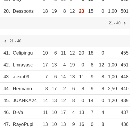
20.
Dessports
18
19
8
12
23
15
0
1,00
501
21 - 40
21 - 40
41.
Celipingu
10
6
11
12
20
18
0
455
42.
Lmrayasc
17
13
4
19
0
8
12
1,00
451
43.
alexo09
7
6
14
13
11
9
8
1,00
448
44.
HermanoAnsgaro
8
17
2
6
8
9
8
2,50
440
45.
JUANKA24
14
13
12
8
0
14
0
1,20
439
46.
D-Va
11
10
17
4
13
7
4
437
47.
RayoPupi
13
10
13
9
16
0
8
436