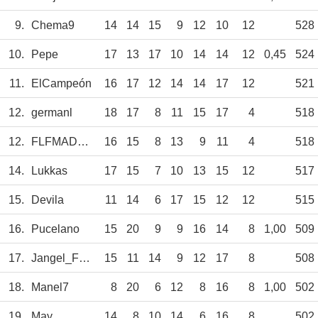
9.
Chema9
14
14
15
9
12
10
12
528
10.
Pepe
17
13
17
10
14
14
12
0,45
524
11.
ElCampeón
16
17
12
14
14
17
12
521
12.
germanl
18
17
8
11
15
17
4
518
12.
FLFMADREDEDIOS
16
15
8
13
9
11
4
518
14.
Lukkas
17
15
7
10
13
15
12
517
15.
Devila
11
14
6
17
15
12
12
515
16.
Pucelano
15
20
9
9
16
14
8
1,00
509
17.
Jangel_Fdez
15
11
14
9
12
17
8
508
18.
Manel7
8
20
6
12
8
16
8
1,00
502
19.
May
14
8
10
14
6
16
8
502