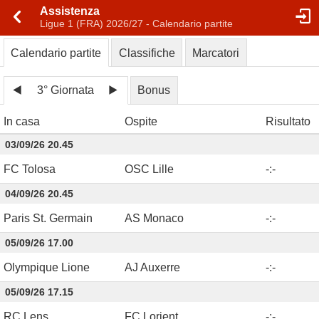
Assistenza
Ligue 1 (FRA) 2026/27 - Calendario partite
Calendario partite
Classifiche
Marcatori
3° Giornata
Bonus
In casa
Ospite
Risultato
03/09/26 20.45
FC Tolosa
OSC Lille
-
:
-
04/09/26 20.45
Paris St. Germain
AS Monaco
-
:
-
05/09/26 17.00
Olympique Lione
AJ Auxerre
-
:
-
05/09/26 17.15
RC Lens
FC Lorient
-
:
-