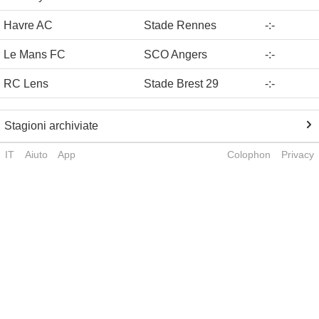
Havre AC
Stade Rennes
-
:
-
Le Mans FC
SCO Angers
-
:
-
RC Lens
Stade Brest 29
-
:
-
Stagioni archiviate
IT
Aiuto
App
Colophon
Privacy