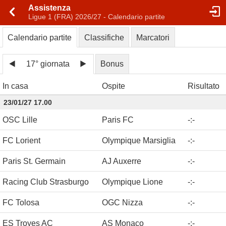
Assistenza
Ligue 1 (FRA) 2026/27 - Calendario partite
Calendario partite
Classifiche
Marcatori
17° giornata
Bonus
In casa
Ospite
Risultato
23/01/27 17.00
OSC Lille
Paris FC
-
:
-
FC Lorient
Olympique Marsiglia
-
:
-
Paris St. Germain
AJ Auxerre
-
:
-
Racing Club Strasburgo
Olympique Lione
-
:
-
FC Tolosa
OGC Nizza
-
:
-
ES Troyes AC
AS Monaco
-
:
-