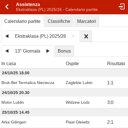
Assistenza
Ekstraklasa (PL) 2025/26 - Calendario partite
Calendario partite
Classifiche
Marcatori
Ekstraklasa (PL) 2025/26
13° Giornata
Bonus
In casa
Ospite
Risultato
24/10/25 18.00
Bruk-Bet Termalica Nieciecza
Zaglebie Lubin
1
:
1
24/10/25 20.30
Motor Lublin
Widzew Lodz
3
:
0
25/10/25 14.45
Arka Gdingen
Piast Gleiwitz
2
:
1