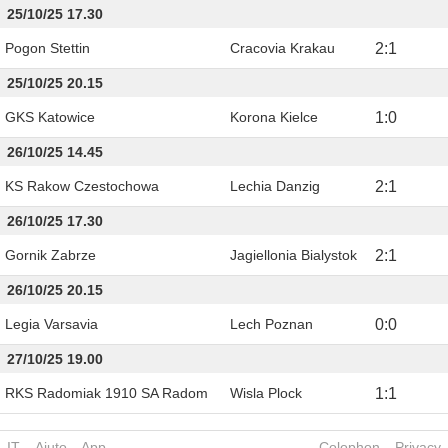
25/10/25 17.30
Pogon Stettin
Cracovia Krakau
2
:
1
25/10/25 20.15
GKS Katowice
Korona Kielce
1
:
0
26/10/25 14.45
KS Rakow Czestochowa
Lechia Danzig
2
:
1
26/10/25 17.30
Gornik Zabrze
Jagiellonia Bialystok
2
:
1
26/10/25 20.15
Legia Varsavia
Lech Poznan
0
:
0
27/10/25 19.00
RKS Radomiak 1910 SA Radom
Wisla Plock
1
:
1
IT
Aiuto
App
Colophon
Privacy