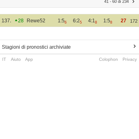
41 - 60 di 234
137.
28
Rewe52
1:5
6:2
4:1
1:5
27
172
6
5
8
8
Stagioni di pronostici archiviate
IT
Aiuto
App
Colophon
Privacy