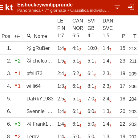
Eishockeywmtipprunde
Panoramica • 7° giornata • Classifica individuale
LET
CAN
SVI
DAN
FIN
NOR
GB
SVC
1
:
7
6
:
5
4
:
1
1
:
5
Pos
+/-
Nome
P
T
1.
🥇 gRuBer
1:4
4:1
10:0
1:4
15
213
5
2
1
7
2.
2
🥈 chefcoach
1:5
5:1
5:1
1:4
23
211
6
3
7
7
3.
1
pfeili73
2:4
5:2
6:1
2:3
19
209
4
4
6
5
4.
1
willi64
1:3
6:1
8:1
2:3
17
206
4
4
4
5
5.
DaRkY1983
2:5
5:1
7:0
2:4
18
204
5
3
4
6
6.
Svennie_1970
1:4
6:1
6:0
1:3
20
203
5
4
5
6
6.
3
🥉 Frank1508
1:4
6:1
5:0
1:4
22
203
5
4
6
7
8.
2
Leroy
1:4
5:0
5:0
1:3
19
202