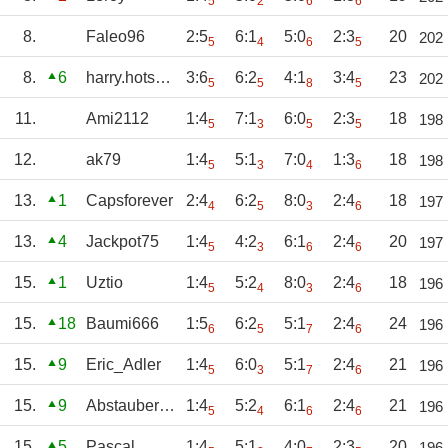
5
2
6
6
8.
Faleo96
2:5
6:1
5:0
2:3
20
202
5
4
6
5
8.
6
harry.hotspur
3:6
6:2
4:1
3:4
23
202
5
5
8
5
11.
Ami2112
1:4
7:1
6:0
2:3
18
198
5
3
5
5
12.
ak79
1:4
5:1
7:0
1:3
18
198
5
3
4
6
13.
1
Capsforever
2:4
6:2
8:0
2:4
18
197
4
5
3
6
13.
4
Jackpot75
1:4
4:2
6:1
2:4
20
197
5
3
6
6
15.
1
Uztio
1:4
5:2
8:0
2:4
18
196
5
4
3
6
15.
18
Baumi666
1:5
6:2
5:1
2:4
24
196
6
5
7
6
15.
9
Eric_Adler
1:4
6:0
5:1
2:4
21
196
5
3
7
6
15.
9
Abstauber01
1:4
5:2
6:1
2:4
21
196
5
4
6
6
15.
5
Pascal
1:4
5:1
4:0
2:3
20
196