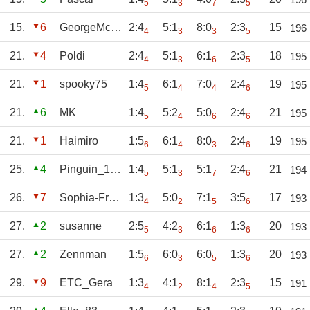
5
3
7
5
15.
6
GeorgeMcFly
2:4
5:1
8:0
2:3
15
196
4
3
3
5
21.
4
Poldi
2:4
5:1
6:1
2:3
18
195
4
3
6
5
21.
1
spooky75
1:4
6:1
7:0
2:4
19
195
5
4
4
6
21.
6
MK
1:4
5:2
5:0
2:4
21
195
5
4
6
6
21.
1
Haimiro
1:5
6:1
8:0
2:4
19
195
6
4
3
6
25.
4
Pinguin_1970
1:4
5:1
5:1
2:4
21
194
5
3
7
6
26.
7
Sophia-Franken
1:3
5:0
7:1
3:5
17
193
4
2
5
6
27.
2
susanne
2:5
4:2
6:1
1:3
20
193
5
3
6
6
27.
2
Zennman
1:5
6:0
6:0
1:3
20
193
6
3
5
6
29.
9
ETC_Gera
1:3
4:1
8:1
2:3
15
191
4
2
4
5