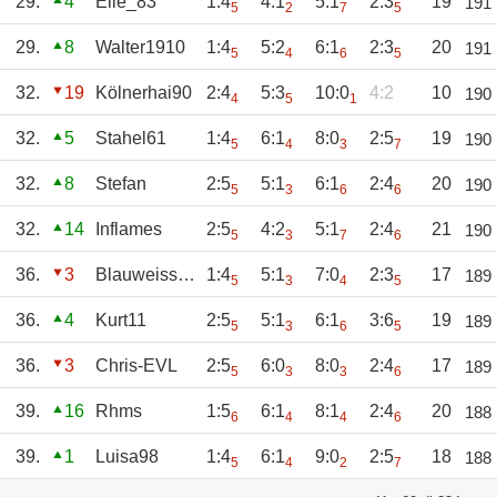
29.
4
Elle_83
1:4
4:1
5:1
2:3
19
191
5
2
7
5
29.
8
Walter1910
1:4
5:2
6:1
2:3
20
191
5
4
6
5
32.
19
Kölnerhai90
2:4
5:3
10:0
4:2
10
190
4
5
1
32.
5
Stahel61
1:4
6:1
8:0
2:5
19
190
5
4
3
7
32.
8
Stefan
2:5
5:1
6:1
2:4
20
190
5
3
6
6
32.
14
Inflames
2:5
4:2
5:1
2:4
21
190
5
3
7
6
36.
3
Blauweisslotti
1:4
5:1
7:0
2:3
17
189
5
3
4
5
36.
4
Kurt11
2:5
5:1
6:1
3:6
19
189
5
3
6
5
36.
3
Chris-EVL
2:5
6:0
8:0
2:4
17
189
5
3
3
6
39.
16
Rhms
1:5
6:1
8:1
2:4
20
188
6
4
4
6
39.
1
Luisa98
1:4
6:1
9:0
2:5
18
188
5
4
2
7