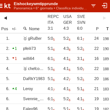
Eishockeywmtipprunde
Panoramica • 6° giornata • Classifica individuale
REPC
USA
SVE
ITA
GER
SVN
3
:
1
4
:
3
6
:
0
Pos
+/-
Nome
P
T
1.
🥇 gRuBer
5:0
5:2
6:1
24
198
5
6
7
2.
1
pfeili73
5:1
4:3
5:2
22
190
6
8
5
3.
1
willi64
6:1
4:1
3:1
16
189
5
6
4
4.
🥈 chefcoach
5:1
4:1
5:0
22
188
6
6
7
5.
DaRkY1983
5:1
4:2
5:2
20
186
6
7
5
6.
4
Leroy
4:1
4:1
5:1
21
183
7
6
6
6.
Svennie_1970
6:1
5:2
4:1
19
183
5
6
5
8.
Faleo96
5:1
5:1
5:1
19
182