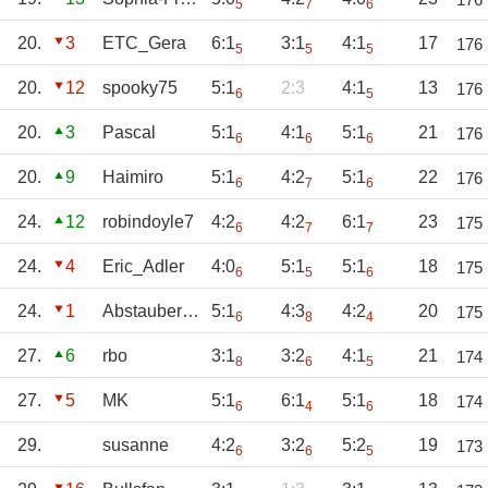
5
7
6
20.
3
ETC_Gera
6:1
3:1
4:1
17
176
5
5
5
20.
12
spooky75
5:1
2:3
4:1
13
176
6
5
20.
3
Pascal
5:1
4:1
5:1
21
176
6
6
6
20.
9
Haimiro
5:1
4:2
5:1
22
176
6
7
6
24.
12
robindoyle7
4:2
4:2
6:1
23
175
6
7
7
24.
4
Eric_Adler
4:0
5:1
5:1
18
175
6
5
6
24.
1
Abstauber01
5:1
4:3
4:2
20
175
6
8
4
27.
6
rbo
3:1
3:2
4:1
21
174
8
6
5
27.
5
MK
5:1
6:1
5:1
18
174
6
4
6
29.
susanne
4:2
3:2
5:2
19
173
6
6
5