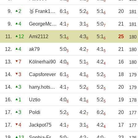
6
5
6
9.
2
🥉 Frank1508
6:1
5:2
5:1
20
181
5
6
6
9.
4
GeorgeMcFly
4:1
3:1
5:0
21
181
7
5
7
11.
12
Ami2112
5:1
4:3
5:1
25
180
6
8
6
12.
4
ak79
5:0
4:2
4:1
21
180
5
7
5
13.
7
Kölnerhai90
4:0
5:1
4:2
16
180
6
5
4
14.
3
Capsforever
6:1
4:1
5:2
18
179
5
6
5
14.
3
harry.hotspur
4:1
5:2
5:2
20
179
7
6
5
16.
1
Uztio
4:0
4:1
5:2
19
178
6
6
5
17.
3
Poldi
5:2
4:2
6:2
20
177
5
7
6
17.
4
Jackpot75
4:1
3:1
4:2
17
177
7
5
4
19.
13
Sophia-Franken
5:0
4:2
4:0
23
176