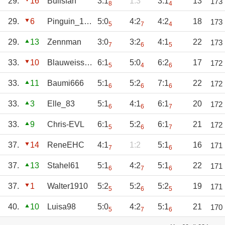
29.
16
Bullsfan
3:1
1:3
3:1
13
173
8
4
29.
6
Pinguin_1970
5:0
4:2
4:2
18
173
5
7
4
29.
13
Zennman
3:0
3:2
4:1
22
173
7
6
5
33.
10
Blauweisslotti
6:1
5:0
6:2
17
172
5
4
6
33.
11
Baumi666
5:1
5:2
7:1
22
172
6
6
6
33.
3
Elle_83
5:1
4:1
6:1
20
172
6
6
7
33.
9
Chris-EVL
6:1
5:2
6:1
21
172
5
6
7
37.
14
ReneEHC
4:1
1:2
5:1
16
171
7
6
37.
13
Stahel61
5:1
4:2
5:1
22
171
6
7
6
37.
1
Walter1910
5:2
5:2
5:2
19
171
5
6
5
40.
10
Luisa98
5:0
4:2
5:1
21
170
5
7
6