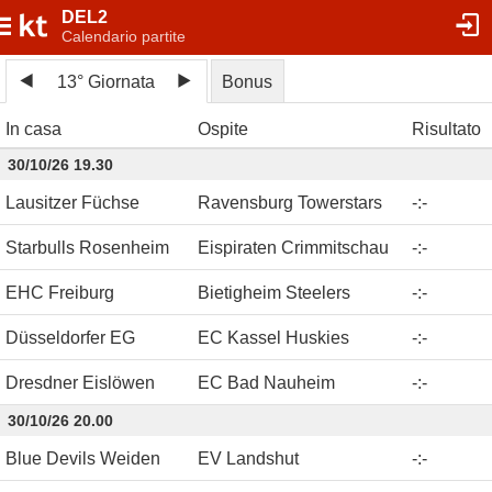
DEL2
Calendario partite
13° Giornata
Bonus
In casa
Ospite
Risultato
30/10/26 19.30
Lausitzer Füchse
Ravensburg Towerstars
-
:
-
Starbulls Rosenheim
Eispiraten Crimmitschau
-
:
-
EHC Freiburg
Bietigheim Steelers
-
:
-
Düsseldorfer EG
EC Kassel Huskies
-
:
-
Dresdner Eislöwen
EC Bad Nauheim
-
:
-
30/10/26 20.00
Blue Devils Weiden
EV Landshut
-
:
-